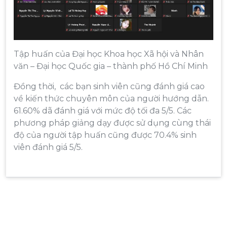
Tập huấn của Đại học Khoa học Xã hội và Nhân
văn – Đại học Quốc gia – thành phố Hồ Chí Minh
Đồng thời, các bạn sinh viên cũng đánh giá cao
về kiến thức chuyên môn của người hướng dẫn.
61.60% dã đánh giá với mức độ tối đa 5/5. Các
phương pháp giảng dạy được sử dụng cùng thái
độ của người tập huấn cũng được 70.4% sinh
viên đánh giá 5/5.
Điều
hướng