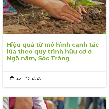
Hiệu quả từ mô hình canh tác
lúa theo quy trình hữu cơ ở
Ngã năm, Sóc Trăng
25 Th3, 2020