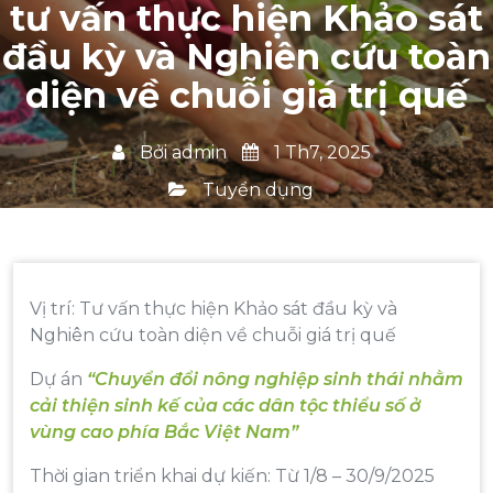
tư vấn thực hiện Khảo sát
đầu kỳ và Nghiên cứu toàn
diện về chuỗi giá trị quế
Bởi
admin
1 Th7, 2025
Tuyển dụng
Vị trí: Tư vấn thực hiện Khảo sát đầu kỳ và
Nghiên cứu toàn diện về chuỗi giá trị quế
Dự án
“Chuyển đổi nông nghiệp sinh thái nhằm
cải thiện sinh kế của các dân tộc thiểu số ở
vùng cao phía Bắc Việt Nam”
Thời gian triển khai dự kiến: Từ 1/8 – 30/9/2025