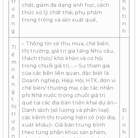
tr
n
chất, giảm đa dạng sinh học, cách
ư
h
thức xử lý chất thải, phụ phẩm
ờ
tí
trong trồng và sản xuất quế,
n
n
g
h
– Thông tin về thu mua, chế biến,
Ti
thị trường, giá trị gia tăng Nhu cầu,
ề
thách thức/ khó khăn và cơ hội
m
trong chuỗi giá trị…..– Sự tham gia
n
của các bên liên quan, đặc biệt là
ă
Doanh nghiệp, Hiệp Hội, HTX, đơn vị
n
chế biến/ thương mại, các tác nhân
g
phi Nhà nước trong chuỗi giá trị
t
quế tại các địa bàn triển khai dự án.–
hị
Danh sách (số lượng và phân loại)
Đ
tr
các kênh thị trường hiện có (nội địa,
ị
ư
xuất khẩu)– Giá bán trung bình
n
ờ
theo từng phân khúc sản phẩm,
h
n