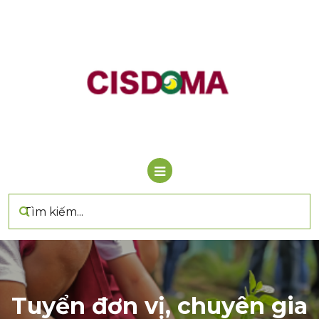
Bỏ
qua
nội
dung
Tuyển đơn vị, chuyên gia