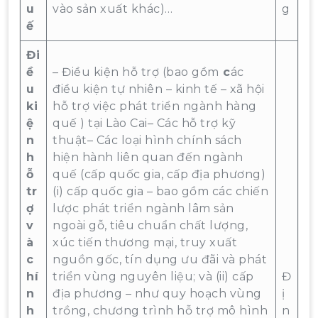
u
vào sản xuất khác)…
g
ế
Đi
ề
– Điều kiện hỗ trợ (bao gồm
c
ác
u
điều kiện tự nhiên – kinh tế – xã hội
ki
hỗ trợ việc phát triển ngành hàng
ệ
quế ) tại Lào Cai– Các hỗ trợ kỹ
n
thuật– Các loại hình chính sách
h
hiện hành liên quan đến ngành
ỗ
quế (cấp quốc gia, cấp địa phương)
tr
(i) cấp quốc gia – bao gồm các chiến
ợ
lược phát triển ngành lâm sản
v
ngoài gỗ, tiêu chuẩn chất lượng,
à
xúc tiến thương mại, truy xuất
c
nguồn gốc, tín dụng ưu đãi và phát
hí
triển vùng nguyên liệu; và (ii) cấp
Đ
n
địa phương – như quy hoạch vùng
ị
h
trồng, chương trình hỗ trợ mô hình
n