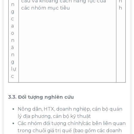
cầu và khoảng cách năng lực của
n
n
các nhóm mục tiêu
h
g
c
a
o
n
ă
n
g
lự
c
3.3. Đối tượng nghiên cứu
Nông dân, HTX, doanh nghiệp, cán bộ quản
lý địa phương, cán bộ kỹ thuật
Các nhóm đối tượng chính/các bên liên quan
trong chuỗi giá trị quế (bao gồm các doanh