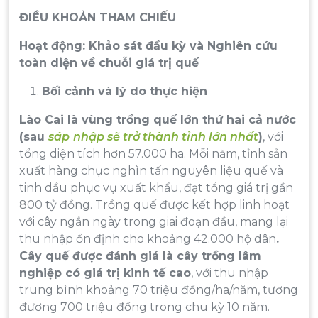
ĐIỀU KHOẢN THAM CHIẾU
Hoạt động: Khảo sát đầu kỳ và Nghiên cứu
toàn diện về chuỗi giá trị quế
Bối cảnh và lý do thực hiện
Lào Cai là vùng trồng quế lớn thứ hai cả nước
(sau
sáp
nhập sẽ trở thành tỉnh lớn nhất
)
, với
tổng diện tích hơn 57.000 ha. Mỗi năm, tỉnh sản
xuất hàng chục nghìn tấn nguyên liệu quế và
tinh dầu phục vụ xuất khẩu, đạt tổng giá trị gần
800 tỷ đồng. Trồng quế được kết hợp linh hoạt
với cây ngắn ngày trong giai đoạn đầu, mang lại
thu nhập ổn định cho khoảng 42.000 hộ dân
.
Cây quế được đánh giá là cây trồng lâm
nghiệp có giá trị kinh tế cao
, với thu nhập
trung bình khoảng 70 triệu đồng/ha/năm, tương
đương 700 triệu đồng trong chu kỳ 10 năm.