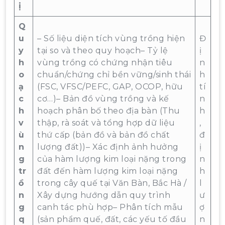
ị
Q
u
– Số liệu diện tích vùng trồng hiện
Đ
y
tại so và theo quy hoạch– Tỷ lệ
ị
h
vùng trồng có chứng nhận tiêu
n
o
chuẩn/chứng chỉ bền vững/sinh thái
h
ạ
(FSC, VFSC/PEFC, GAP, OCOP, hữu
tí
c
cơ…)– Bản đồ vùng trồng và kế
n
h
hoạch phân bố theo địa bàn (Thu
h
v
thập, rà soát và tổng hợp dữ liệu
,
ù
thứ cấp (bản đồ và bản đồ chất
đ
n
lượng đất))– Xác định ảnh hưởng
ị
g
của hàm lượng kim loại nặng trong
n
tr
đất đến hàm lượng kim loại nặng
h
ồ
trong cây quế tại Văn Bàn, Bắc Hà /
l
n
Xây dựng hướng dẫn quy trình
ư
g
canh tác phù hợp– Phân tích mẫu
ợ
q
(sản phẩm quế, đất, các yếu tố đầu
n