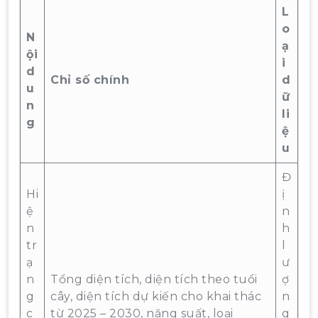
L
o
N
ạ
ội
i
d
Chỉ số chính
d
u
ữ
n
li
g
ệ
u
Đ
Hi
ị
ệ
n
n
h
tr
l
ạ
ư
n
Tổng diện tích, diện tích theo tuổi
ợ
g
cây, diện tích dự kiến cho khai thác
n
c
từ 2025 – 2030, năng suất, loại
g