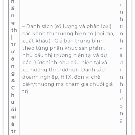
n
ị
ă
n
n
h
g
– Danh sách (số lượng và phân loại)
tí
th
các kênh thị trường hiện có (nội địa,
n
ị
xuất khẩu)– Giá bán trung bình
h
tr
theo từng phân khúc sản phẩm,
v
ư
nhu cầu thị trường hiện tại và dự
à
ờ
báo (Ước tính nhu cầu hiện tại và
đ
n
xu hướng thị trường)– Danh sách
ị
g
doanh nghiệp, HTX, đơn vị chế
n
&
biến/thương mại tham gia chuỗi giá
h
C
trị
l
h
ư
u
ợ
ỗi
n
gi
g
á
tr