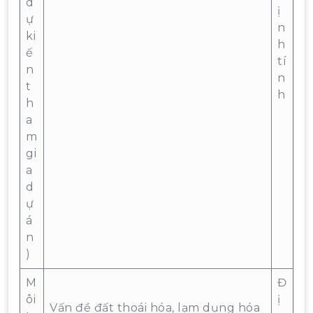
d
ị
ự
n
ki
h
ế
tí
n
n
t
h
h
a
m
gi
a
d
ự
á
n
)
M
Đ
ôi
ị
Vấn đề đất thoái hóa, lạm dụng hóa