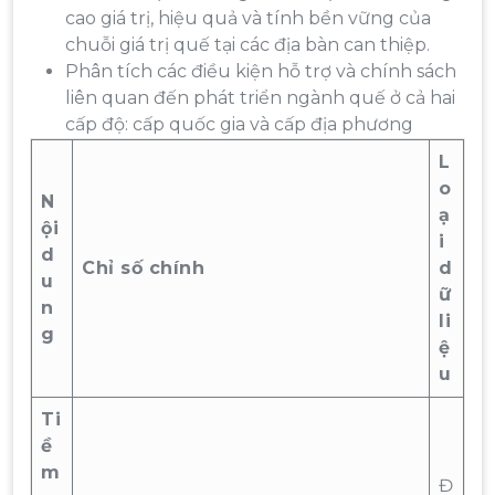
cao giá trị, hiệu quả và tính bền vững của
chuỗi giá trị quế tại các địa bàn can thiệp.
Phân tích các điều kiện hỗ trợ và chính sách
liên quan đến phát triển ngành quế ở cả hai
cấp độ: cấp quốc gia và cấp địa phương
L
o
N
ạ
ội
i
d
Chỉ số chính
d
u
ữ
n
li
g
ệ
u
Ti
ề
m
Đ