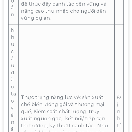
ự
để thúc đẩy canh tác bền vững và
á
nâng cao thu nhập cho người dân
n
vùng dự án.
N
h
u
c
ầ
u
đ
à
o
tạ
Thực trạng năng lực về: sản xuất,
Đ
o
chế biến, đóng gói và thương mại
ị
v
quế, Kiểm soát chất lượng, truy
n
à
xuất nguồn gốc, kết nối/ tiếp cận
h
n
thị trường, kỹ thuật canh tác; Nhu
tí
â