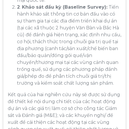
mại quốc tế.
2
.
Khảo sát đầu kỳ (Baseline Survey):
Tiến
hành khảo sát thông tin cơ bản đầu vào có
sự tham gia tại các địa điểm triển khai dự án
(tại các xã thuộc 2 huyện Văn Bàn và Bắc Hà
cũ) để đánh giá hiện trạng, xác định nhu cầu,
cơ hội, thách thức trong chuỗi gia trị quế tại
địa phương (canh tác/sản xuất/chế biến ban
đầu/bảo quản/đóng gói quế/vận
chuyển/thương mại tại các vùng cảnh quan
trồng quế, sử dụng các phương pháp đánh
giá/phép đo để phân tích chuỗi giá trị/thị
trường và kiểm soát chất lượng sản phẩm.
Kết quả của hai nghiên cứu này sẽ được sử dụng
để thiết kế nội dung chi tiết của các hoạt động
dự án và các giá trị làm cơ sở cho công tác Giám
sát và Đánh giá (M&E); và các khuyến nghị/ đề
xuất để cải thiện các hoạt động tại các vùng