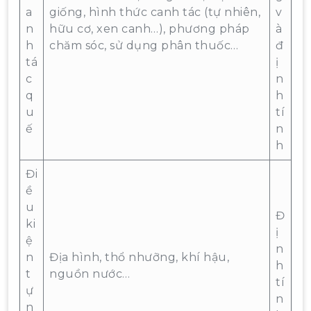
a
giống, hình thức canh tác (tự nhiên,
v
n
hữu cơ, xen canh…), phương pháp
à
h
chăm sóc, sử dụng phân thuốc…
đ
tá
ị
c
n
q
h
u
tí
ế
n
h
Đi
ề
u
Đ
ki
ị
ệ
n
n
Địa hình, thổ nhưỡng, khí hậu,
h
t
nguồn nước…
tí
ự
n
n