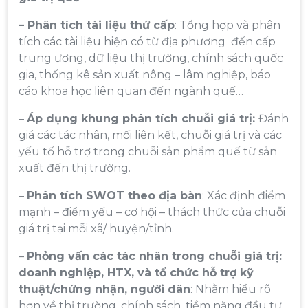
– Phân tích tài liệu thứ cấp
: Tổng hợp và phân
tích các tài liệu hiện có từ địa phương đến cấp
trung ương, dữ liệu thị trường, chính sách quốc
gia, thống kê sản xuất nông – lâm nghiệp, báo
cáo khoa học liên quan đến ngành quế…
–
Áp dụng khung phân tích chuỗi giá trị:
Đánh
giá các tác nhân, mối liên kết, chuỗi giá trị và các
yếu tố hỗ trợ trong chuỗi sản phẩm quế từ sản
xuất đến thị trường.
–
Phân tích SWOT theo địa bàn
: Xác định điểm
mạnh – điểm yếu – cơ hội – thách thức của chuỗi
giá trị tại mỗi xã/ huyện/tỉnh.
–
Phỏng vấn các tác nhân trong chuỗi giá trị:
doanh nghiệp, HTX, và tổ chức hỗ trợ kỹ
thuật/chứng nhận, người dân
: Nhằm hiểu rõ
hơn về thị trường, chính sách, tiềm năng đầu tư