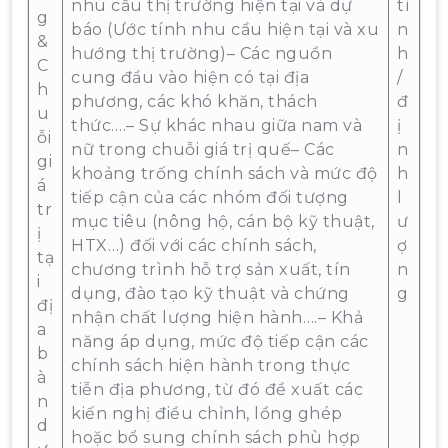
nhu cầu thị trường hiện tại và dự
tí
g
báo (Ước tính nhu cầu hiện tại và xu
n
&
hướng thị trường)– Các nguồn
h
C
cung đầu vào hiện có tại địa
/
h
phương, các khó khăn, thách
đ
u
thức….– Sự khác nhau giữa nam và
ị
ỗi
nữ trong chuỗi giá trị quế– Các
n
gi
khoảng trống chính sách và mức độ
h
á
tiếp cận của các nhóm đối tượng
l
tr
mục tiêu (nông hộ, cán bộ kỹ thuật,
ư
ị
HTX…) đối với các chính sách,
ợ
tạ
chương trình hỗ trợ sản xuất, tín
n
i
dụng, đào tạo kỹ thuật và chứng
g
đị
nhận chất lượng hiện hành….– Khả
a
năng áp dụng, mức độ tiếp cận các
b
chính sách hiện hành trong thực
à
tiễn địa phương, từ đó đề xuất các
n
kiến nghị điều chỉnh, lồng ghép
d
hoặc bổ sung chính sách phù hợp