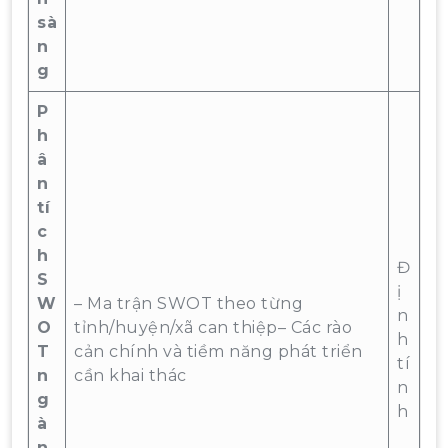
sà
n
g
P
h
â
n
tí
c
h
Đ
S
ị
W
– Ma trận SWOT theo từng
n
O
tỉnh/huyện/xã can thiệp– Các rào
h
T
cản chính và tiềm năng phát triển
tí
n
cần khai thác
n
g
h
à
n