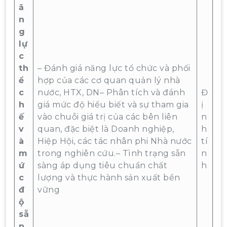
ă
n
g
lự
c
th
– Đánh giá năng lực tổ chức và phối
ể
hợp của các cơ quan quản lý nhà
c
nước, HTX, DN– Phân tích và đánh
Đ
h
giá mức độ hiểu biết và sự tham gia
ị
ế
vào chuỗi giá trị của các bên liên
n
v
quan, đặc biệt là Doanh nghiệp,
h
à
Hiệp Hội, các tác nhân phi Nhà nước
tí
m
trong nghiên cứu.– Tình trạng sẵn
n
ứ
sàng áp dụng tiêu chuẩn chất
h
c
lượng và thực hành sản xuất bền
đ
vững
ộ
sẵ
n