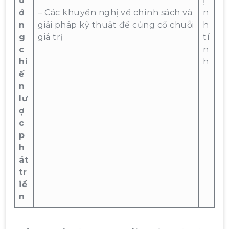
ư
ị
ớ
– Các khuyến nghị về chính sách và
n
n
giải pháp kỹ thuật để củng cố chuỗi
h
g
giá trị
tí
c
n
hi
h
ế
n
lư
ợ
c
p
h
át
tr
iể
n