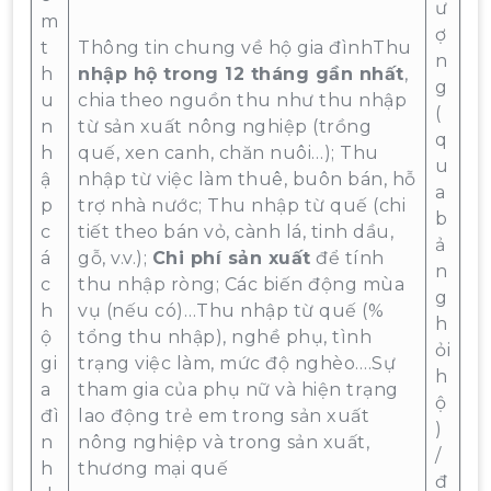
ư
m
ợ
t
Thông tin chung về hộ gia đìnhThu
n
h
nhập hộ trong 12 tháng gần nhất
,
g
u
chia theo nguồn thu như thu nhập
(
n
từ sản xuất nông nghiệp (trồng
q
h
quế, xen canh, chăn nuôi…); Thu
u
ậ
nhập từ việc làm thuê, buôn bán, hỗ
a
p
trợ nhà nước; Thu nhập từ quế (chi
b
c
tiết theo bán vỏ, cành lá, tinh dầu,
ả
á
gỗ, v.v.);
Chi phí sản xuất
để tính
n
c
thu nhập ròng; Các biến động mùa
g
h
vụ (nếu có)…Thu nhập từ quế (%
h
ộ
tổng thu nhập), nghề phụ, tình
ỏi
gi
trạng việc làm, mức độ nghèo….Sự
h
a
tham gia của phụ nữ và hiện trạng
ộ
đì
lao động trẻ em trong sản xuất
)
n
nông nghiệp và trong sản xuất,
/
h
thương mại quế
đ