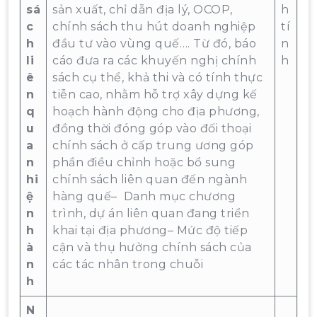
sá
sản xuất, chỉ dẫn địa lý, OCOP,
h
c
chính sách thu hút doanh nghiệp
tí
h
đầu tư vào vùng quế…. Từ đó, báo
n
li
cáo đưa ra các khuyến nghị chính
h
ê
sách cụ thể, khả thi và có tính thực
n
tiễn cao, nhằm hỗ trợ xây dựng kế
q
hoạch hành động cho địa phương,
u
đồng thời đóng góp vào đối thoại
a
chính sách ở cấp trung ương góp
n
phần điều chỉnh hoặc bổ sung
hi
chính sách liên quan đến ngành
ệ
hàng quế– Danh mục chương
n
trình, dự án liên quan đang triển
h
khai tại địa phương– Mức độ tiếp
à
cận và thụ hưởng chính sách của
n
các tác nhân trong chuỗi
h
N