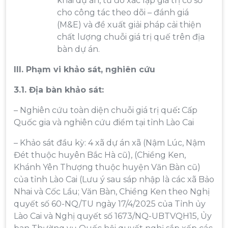
khai dự án, từ đó xác lập giá trị cơ sở
cho công tác theo dõi – đánh giá
(M&E) và đề xuất giải pháp cải thiện
chất lượng chuỗi giá trị quế trên địa
bàn dự án.
III. Phạm vi khảo sát, nghiên cứu
3.1. Địa bàn khảo sát:
– Nghiên cứu toàn diện chuỗi giá trị quế
:
Cấp
Quốc gia và nghiên cứu điểm tại tỉnh Lào Cai
– Khảo sát đầu kỳ: 4 xã dự án xã (Nậm Lúc, Nậm
Đét thuộc huyên Bắc Hà cũ), (Chiềng Ken,
Khánh Yên Thượng thuộc huyện Văn Bàn cũ)
của tỉnh Lào Cai (Lưu ý sau sáp nhập là các xã Bảo
Nhai và Cốc Lầu; Văn Bàn, Chiềng Ken theo Nghị
quyết số 60-NQ/TU ngày 17/4/2025 của Tỉnh ủy
Lào Cai và Nghị quyết số 1673/NQ-UBTVQH15, Ủy