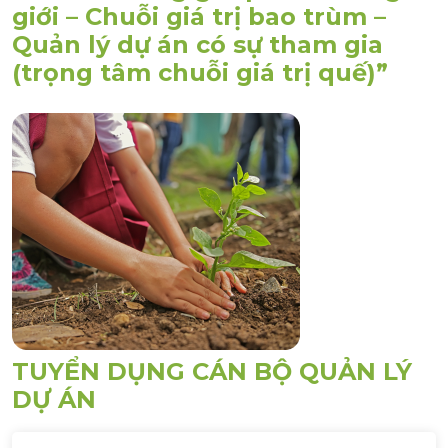
giới – Chuỗi giá trị bao trùm –
Quản lý dự án có sự tham gia
(trọng tâm chuỗi giá trị quế)”
TUYỂN DỤNG CÁN BỘ QUẢN LÝ
DỰ ÁN