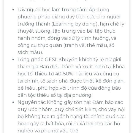
Lấy người học làm trung tâm: Áp dụng
phương pháp giảng dạy tích cực cho người
trưởng thành (Learning by doing), hạn chế lý
thuyết suông, tập trung vào bài tập thực
hành nhóm, đóng vai xử lý tình huống, và
công cụ trực quan (tranh vẽ, thẻ màu, sổ
sách mẫu).
Lồng ghép GESI: Khuyến khích tỷ lệ nữ giới
tham gia Ban điều hành và xuất hiện tại khóa
học tối thiểu từ 40-50%. Tài liệu và công cụ
tài chính, sổ sách phải được thiết kế đơn giản,
dễ hiểu, phù hợp với trình độ của đồng bào
dân tộc thiểu số tại địa phương.
Nguyên tắc Không gây tổn hại: Đảm bảo các
quy ước nhóm, quy chế tiết kiệm, cho vay nội
bộ không tạo ra gánh nặng tài chính quá sức
hoặc gây ra bất hòa, rủi ro xã hội cho các hộ
nghèo và phụ nữ yếu thế