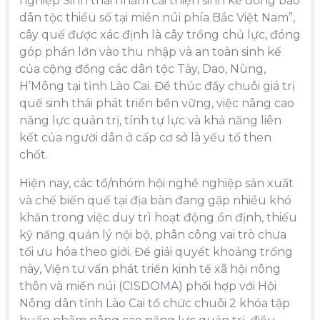
nghiệp Sinh thái nhằm cải thiện sinh kế đồng bào
dân tộc thiểu số tại miền núi phía Bắc Việt Nam”,
cây quế được xác định là cây trồng chủ lực, đóng
góp phần lớn vào thu nhập và an toàn sinh kế
của cộng đồng các dân tộc Tày, Dao, Nùng,
H’Mông tại tỉnh Lào Cai. Để thúc đẩy chuỗi giá trị
quế sinh thái phát triển bền vững, việc nâng cao
năng lực quản trị, tính tự lực và khả năng liên
kết của người dân ở cấp cơ sở là yếu tố then
chốt.
Hiện nay, các tổ/nhóm hội nghề nghiệp sản xuất
và chế biến quế tại địa bàn đang gặp nhiều khó
khăn trong việc duy trì hoạt động ổn định, thiếu
kỹ năng quản lý nội bộ, phân công vai trò chưa
tối ưu hóa theo giới. Để giải quyết khoảng trống
này, Viện tư vấn phát triển kinh tế xã hội nông
thôn và miền núi (CISDOMA) phối hợp với Hội
Nông dân tỉnh Lào Cai tổ chức chuỗi 2 khóa tập