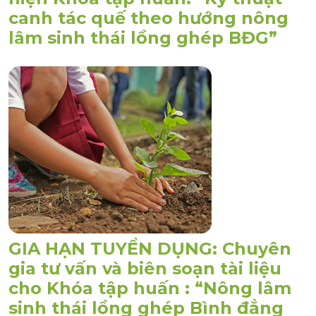
canh tác quế theo hướng nông
lâm sinh thái lồng ghép BĐG”
GIA HẠN TUYỂN DỤNG: Chuyên
gia tư vấn và biên soạn tài liệu
cho Khóa tập huấn : “Nông lâm
sinh thái lồng ghép Bình đẳng