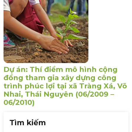
Dự án: Thí điểm mô hình cộng
đồng tham gia xây dựng công
trình phúc lợi tại xã Tràng Xá, Võ
Nhai, Thái Nguyên (06/2009 –
06/2010)
Tìm kiếm