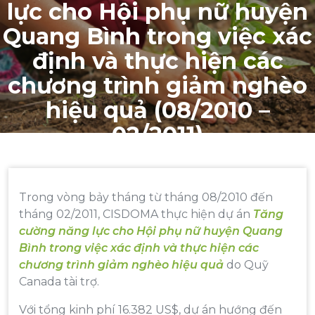
lực cho Hội phụ nữ huyện
Quang Bình trong việc xác
định và thực hiện các
chương trình giảm nghèo
hiệu quả (08/2010 –
02/2011)
Bởi
admin
26 Th2, 2014
Chương trình và dự án
Trong vòng bảy tháng từ tháng 08/2010 đến
tháng 02/2011, CISDOMA thực hiện dự án
Tăng
cường năng lực cho Hội phụ nữ huyện Quang
Bình trong việc xác định và thực hiện các
chương trình giảm nghèo hiệu quả
do Quỹ
Canada tài trợ.
Với tổng kinh phí 16.382 US$, dự án hướng đến