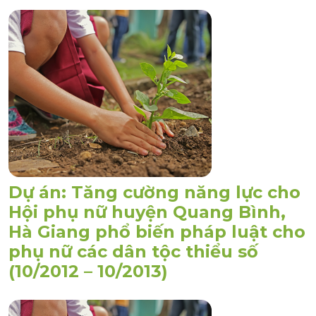
Dự án: Tăng cường năng lực cho
Hội phụ nữ huyện Quang Bình,
Hà Giang phổ biến pháp luật cho
phụ nữ các dân tộc thiểu số
(10/2012 – 10/2013)