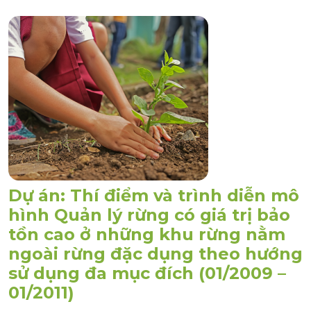
Dự án: Thí điểm và trình diễn mô
hình Quản lý rừng có giá trị bảo
tồn cao ở những khu rừng nằm
ngoài rừng đặc dụng theo hướng
sử dụng đa mục đích (01/2009 –
01/2011)