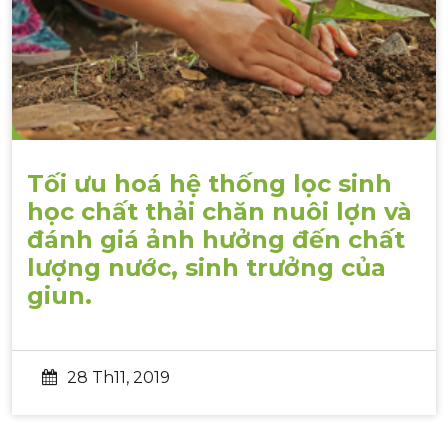
Tối ưu hoá hệ thống lọc sinh
học chất thải chăn nuôi lợn và
đánh giá ảnh hưởng đến chất
lượng nước, sinh trưởng của
giun.
28 Th11, 2019