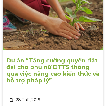
Dự án “Tăng cường quyền đất
đai cho phụ nữ DTTS thông
qua việc nâng cao kiến thức và
hỗ trợ pháp lý”
28 Th11, 2019