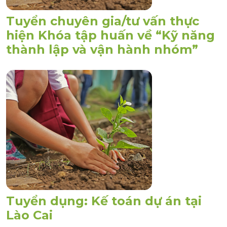
Tuyển chuyên gia/tư vấn thực
hiện Khóa tập huấn về “Kỹ năng
thành lập và vận hành nhóm”
Tuyển dụng: Kế toán dự án tại
Lào Cai