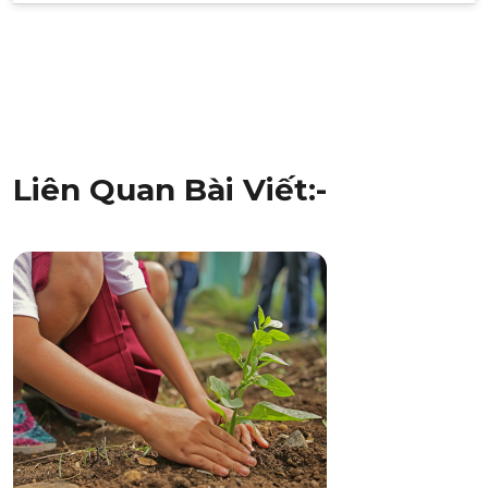
Điều
hướng
bài
viết
Liên Quan Bài Viết:-